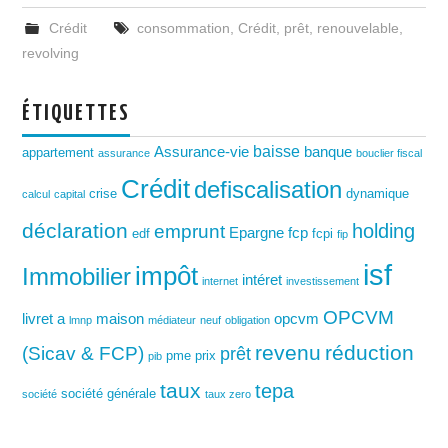
Crédit
consommation
,
Crédit
,
prêt
,
renouvelable
,
revolving
ÉTIQUETTES
baisse
Assurance-vie
banque
appartement
assurance
bouclier fiscal
Crédit
defiscalisation
crise
dynamique
calcul
capital
déclaration
holding
emprunt
Epargne
fcp
edf
fcpi
fip
isf
impôt
Immobilier
intéret
internet
investissement
OPCVM
livret a
maison
opcvm
lmnp
médiateur
neuf
obligation
revenu
réduction
(Sicav & FCP)
prêt
pme
prix
pib
taux
tepa
société générale
société
taux zero