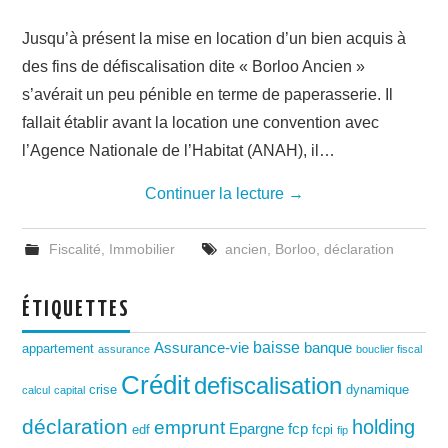
Jusqu’à présent la mise en location d’un bien acquis à
des fins de défiscalisation dite « Borloo Ancien »
s’avérait un peu pénible en terme de paperasserie. Il
fallait établir avant la location une convention avec
l’Agence Nationale de l’Habitat (ANAH), il…
Continuer la lecture
→
Fiscalité
,
Immobilier
ancien
,
Borloo
,
déclaration
ÉTIQUETTES
baisse
Assurance-vie
banque
appartement
assurance
bouclier fiscal
Crédit
defiscalisation
crise
dynamique
calcul
capital
déclaration
holding
emprunt
Epargne
fcp
edf
fcpi
fip